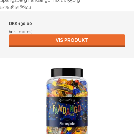
Spangsberg Fandango mix 1 x 550 g
5709385066513
DKK 130,00
(inkl. moms)
VIS PRODUKT