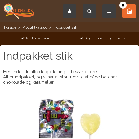
0
Forside
/
Produktkatalog
/
Indpakket slik
Altid friske varer
Salg til private og erhverv
Indpakket slik
Her finder du alle de gode ting til f.eks kontoret.
Alt er indpakket, og vi har et stort udvalg af både bolcher,
chokolade og karameller.