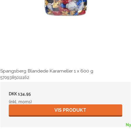
Spangsberg Blandede Karameller 1 x 600 g
5709385011162
DKK 134,95
(inkl. moms)
VIS PRODUKT
N