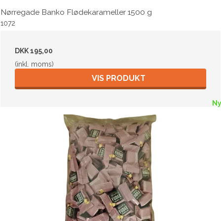
Nørregade Banko Flødekarameller 1500 g
1072
DKK 195,00
(inkl. moms)
VIS PRODUKT
N