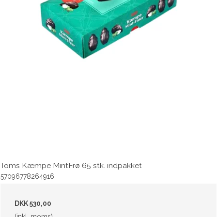
Toms Kæmpe MintFrø 65 stk. indpakket
57096778264916
DKK 530,00
(inkl. moms)