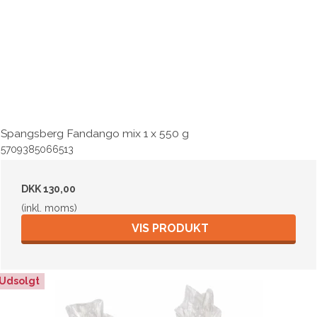
Spangsberg Fandango mix 1 x 550 g
5709385066513
DKK 130,00
(inkl. moms)
VIS PRODUKT
Udsolgt