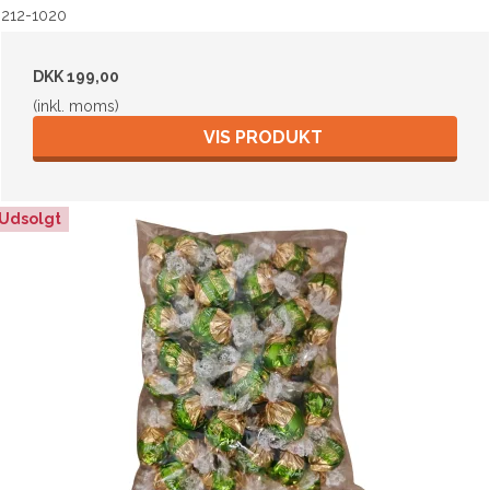
212-1020
DKK 199,00
(inkl. moms)
VIS PRODUKT
Udsolgt