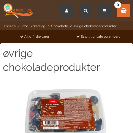
0
Forside
/
Produktkatalog
/
Chokolade
/
øvrige chokoladeprodukter
Altid friske varer
Salg til private og erhverv
øvrige
chokoladeprodukter